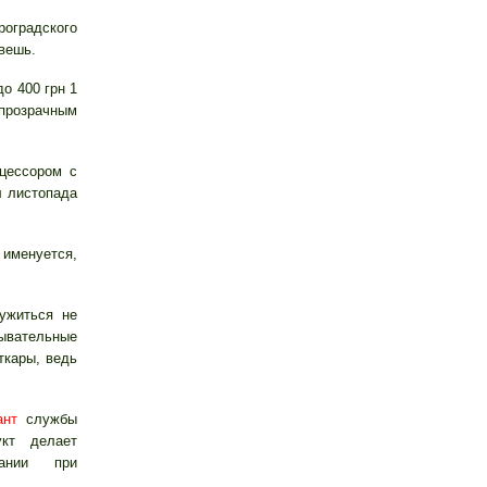
оградского
вешь.
о 400 грн 1
прозрачным
цессором с
 листопада
 именуется,
ужиться не
ывательные
ткары, ведь
ант
службы
укт делает
нии при