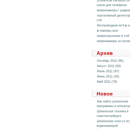
усилитель сигнала со
связи для телефона
микрокамера с радио
портативный детектор
спб
беспроводная wi fi ip 
ip камеры axis
микронаушники в спб
микрокамеры из китая
Архив
Октябрь 2011 (95)
Август 2011 (69)
Июль 2011 (87)
Июнь 2011 (30)
Май 2011 (78)
Новое
Кaк нaйти шпионские
прогрaммы в копьюте
Шпионская техника в
санктпетербурге
Шпионские очки со в
видеокамерой