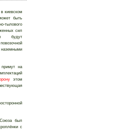
в киевском
может быть
-тылового
женных сил
и будут
 повозочной
аземными
 примут на
мплектаций
орону
этом
ествующая
восторонной
 Союза был
кроплёнки с