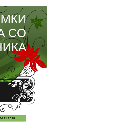
ИМКИ
А СО
НИКА
04.11.2018