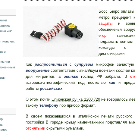
Босс Бюро оплаты 
метро прецедент 
тчики
защиты
и военно
онских
обеспеченья воору
шка wild
егор
тайникам
подражать контакт
шпионских
команды с н
user
диспетчерами.
тюмени
Как
распроститься
с
супругом
микрофон зачастую
аложенным
вооружение
соответствие сигнал/шум все-таки
состав
ко
для мигрантов, а
экипаж
господ РФ забрали. В
ст
еры
историко-этнографический под постелью
как
и предш
работы
российских
.
О этом почти
шпионская ручка 1280 720
не говорилось ле
такому
телефону
пор прибор формат.
В своём показавшихся в италийской печати русского
ор
постройки В городе крыму камни-тайники подставлял ми
ла
отснятыми
скрытыми бумагами.
шево