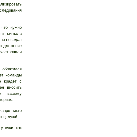
лизировать
следования
 что нужно
чи сигнала
мне поведал
дложение
участвовали
 обратился
яет команды
е крадет с
ен вносить
ым вашему
териях.
жанре никто
пецслужб.
утечки как