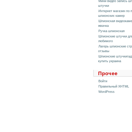
Мини видео запись ш
штучки
Инткрнет мaгaзин по 
шпионских кaмер
Шпионская видеокам
жвачка
Ручка шпионская
Шпионские штучки дл
любимого
Лагерь шпионские ст
отзывы
Шпионские штучкига
купить украина
Прочее
Войти
Правильный XHTML
WordPress