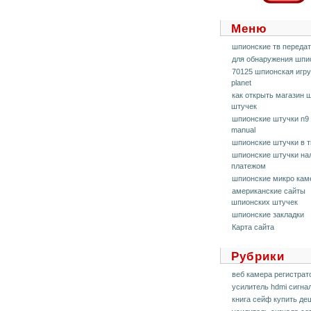
Меню
шпионские тв переда
для обнaружения шпи
70125 шпионская игру
planet
как открыть магазин 
штучек
шпионские штучки n9 
manual
шпионские штучки в 
шпионские штучки н
платежом
шпионские микро кам
американские сайты
шпионских штучек
шпионские закладки
Карта сайта
Рубрики
веб камера регистрат
усилитель hdmi сигна
книга сейф купить де