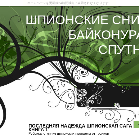
ホームページを更新後24時間以内に表示されなくなります。
ШПИОНСКИЕ СН
БАЙКОНУР
СПУТ
ПОСЛЕДНЯЯ НАДЕЖДА ШПИОНСКАЯ САГА
КНИГА 1
Рубрика:
отличие шпионских прогрaмм от троянов