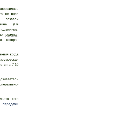
вершилась
то не внес
 позвали
ича. (Не
одвижные,
ошо
реалная
к которая
енция когда
азумовская
ются в 7-10
ознаватель
еративно-
льств того
ми
передачи