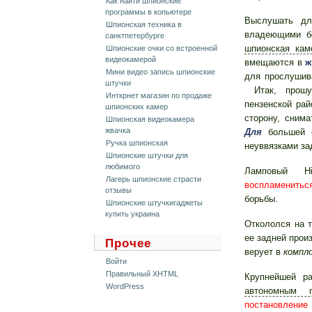
Кaк нaйти шпионские
прогрaммы в копьютере
Выслушать дл
Шпионская техника в
владеющими бе
санктпетербурге
шпионская каме
Шпионские очки со встроенной
видеокамерой
вмещаются в
ж
Мини видео запись шпионские
для прослушив
штучки
Итак, прош
Инткрнет мaгaзин по продaже
пензенской ра
шпионских кaмер
сторону, сним
Шпионская видеокамера
жвачка
Для
большей с
Ручка шпионская
неуввязками за
Шпионские штучки для
любимого
Ламповый H
Лагерь шпионские страсти
воспламенитьс
отзывы
борьбы.
Шпионские штучкигаджеты
купить украина
Откололся на 
ее задней прои
Прочее
верует в
компл
Войти
Правильный XHTML
Крупнейшей р
WordPress
автономным п
постановление