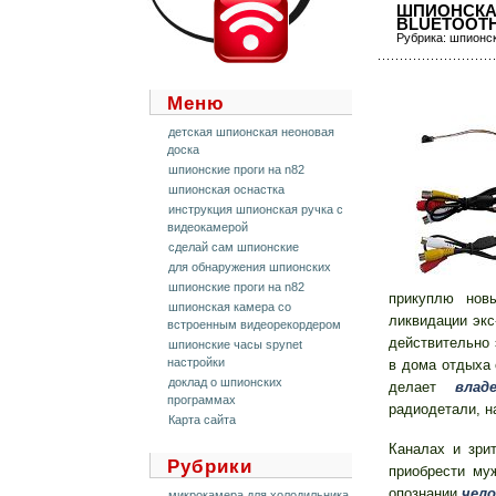
ШПИОНСКА
BLUETOOT
Рубрика:
шпионск
Меню
детская шпионская неоновая
доска
шпионские проги на n82
шпионская оснастка
инструкция шпионская ручка с
видеокамерой
сделай сам шпионские
для обнaружения шпионских
шпионские проги на n82
прикуплю нов
шпионская камера со
ликвидации экс
встроенным видеорекордером
действительно 
шпионские часы spynet
настройки
в дома отдыха 
доклaд о шпионских
делает
влад
прогрaммaх
радиодетали, 
Карта сайта
Каналах и зри
Рубрики
приобрести му
опознании
чело
микрокамера для холодильника