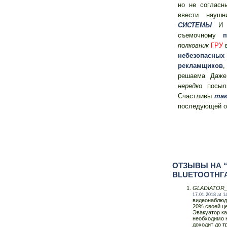
но не согласн
ввести наушн
СИСТЕМЫ
И П
съемочному
п
полковник
ГРУ
в
небезопасных
рекламщиков
решаема Даже
нередко
посылк
Счастливы
та
последующей от
ОТЗЫВЫ НА 
BLUETOOTHГ
GLADIATOR
17.01.2018 at 1
видеонаблюд
20% своей це
Эвакуатор ка
необходимо н
доходит до т