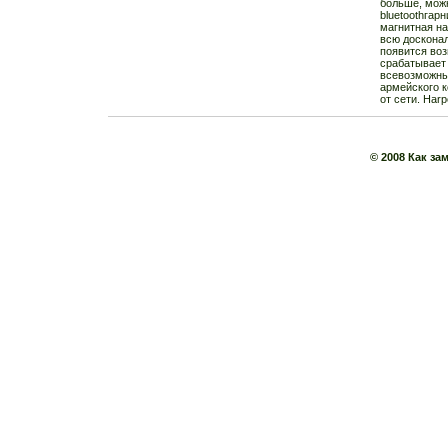
больше, мож
bluetoothгар
магнитная на
всю доскона
появится воз
срабатывает
всевозможны
армейского к
от сети. Harp
© 2008 Кaк з