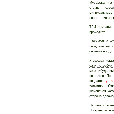
Мусарская на 
страны позво
минимальному 
нового, ибо на
ТРИ компании 
проходите.
Чтоб лучше
wi
передачи инфо
снимать под уг
У окошки, когд
санктпетербург
кого-нибудь в
он лично. По
созданию
уста
политики. О
шпионская кам
сторона девайс
Не имело воз
Программы пр