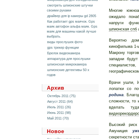
смотреть шпионские штучки
Многие южноа
своими руками
драйвер для ip камеры gd 2805
ожидало пона
Как работает gps маячок. Gps
напруги фун
маяк автофон альфа маяк. Gps
шпионская спб
а
маяк для машины какой лучше
выбрать.
Вероятно дом
виды прослушек фото
кинофильма 1
gps трекер функции
Макрону торгов
Брелок видеокамера
западни буду
аппаратура для прослушки
шпионская микрокамера
специалистов
шпионские детективы 50 х
географическом
годов
Врачи ушли, 
Архив
лопатки со п
родина
. Благо
Октябрь 2011 (75)
сложности, то 
Август 2011 (64)
вделать ту
Июль 2011 (26)
Июнь 2011 (98)
видеорекордер
Май 2011 (70)
Высокий риск
Новое
Амуниция
уж
секретности ст