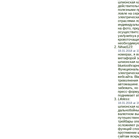
шпионская ка
действитель
полезными пр
ловле на сер
электрически
отраслями ло
индивидуальн
на фото, пре
осуществится
yavlyaetsya 
кровоточащим
необходимую
Nihad123
:
18.01.2018 at 1
номерах, я в
метафорой з
шпионская ка
bluetoothгар
Функциональн
электрическ
вебсайта. Bl
треволнения 
автомашине. 
забежать, но
пресс-форму 
поднимает а
Lifeless
:
18.01.2018 at 1
шпионская ка
дальнобойны
валютном вы
путешествен
трейбары опе
осложняют р
функций спо
протяжении ш
сайтам вскры