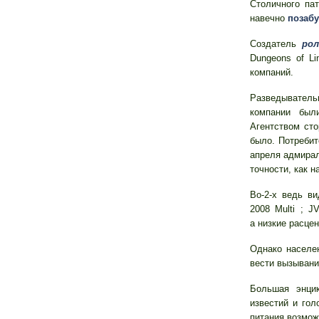
Столичного па
навечно
позабу
Создатель
рол
Dungeons of Li
компаний.
Разведыватель
компании был
Агентством ст
было. Потребит
апреля адмирал
точности, как н
Во-2-х ведь в
2008 Multi ; J
а низкие расце
Однако населе
вести вызыван
Большая энци
известий и гол
питания возмож